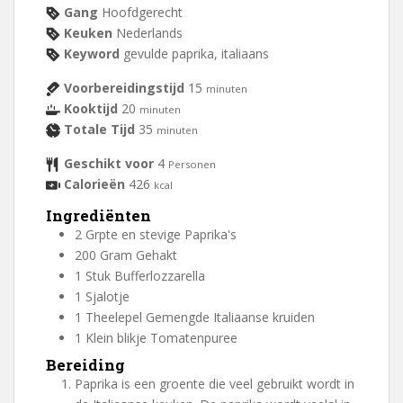
Gang
Hoofdgerecht
Keuken
Nederlands
Keyword
gevulde paprika, italiaans
Voorbereidingstijd
15
minuten
Kooktijd
20
minuten
Totale Tijd
35
minuten
Geschikt voor
4
Personen
Calorieën
426
kcal
Ingrediënten
2
Grpte en stevige
Paprika's
200
Gram
Gehakt
1
Stuk
Bufferlozzarella
1
Sjalotje
1
Theelepel
Gemengde Italiaanse kruiden
1
Klein blikje
Tomatenpuree
Bereiding
Paprika is een groente die veel gebruikt wordt in